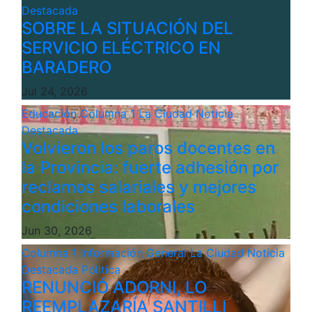
Destacada
SOBRE LA SITUACIÓN DEL
SERVICIO ELÉCTRICO EN
BARADERO
Jul 24, 2026
Educación
Columna 1
La Ciudad
Noticia
Destacada
Volvieron los paros docentes en
la Provincia: fuerte adhesión por
reclamos salariales y mejores
condiciones laborales
Jun 30, 2026
Columna 1
Información General
La Ciudad
Noticia
Destacada
Politica
RENUNCIÓ ADORNI, LO
REEMPLAZARÍA SANTILLI