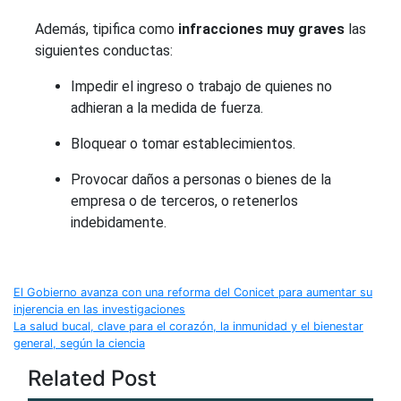
Además, tipifica como
infracciones muy graves
las
siguientes conductas:
Impedir el ingreso o trabajo de quienes no
adhieran a la medida de fuerza.
Bloquear o tomar establecimientos.
Provocar daños a personas o bienes de la
empresa o de terceros, o retenerlos
indebidamente.
Navegación
El Gobierno avanza con una reforma del Conicet para aumentar su
injerencia en las investigaciones
de
La salud bucal, clave para el corazón, la inmunidad y el bienestar
general, según la ciencia
entradas
Related Post