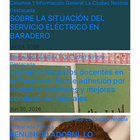
Columna 1
Información General
La Ciudad
Noticia
Destacada
SOBRE LA SITUACIÓN DEL
SERVICIO ELÉCTRICO EN
BARADERO
Jul 24, 2026
Educación
Columna 1
La Ciudad
Noticia
Destacada
Volvieron los paros docentes en
la Provincia: fuerte adhesión por
reclamos salariales y mejores
condiciones laborales
Jun 30, 2026
Columna 1
Información General
La Ciudad
Noticia
Destacada
Politica
RENUNCIÓ ADORNI, LO