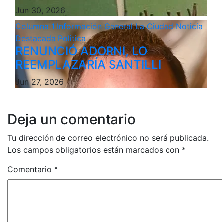
Jun 30, 2026
Columna 1
Información General
La Ciudad
Noticia
Destacada
Politica
RENUNCIÓ ADORNI, LO
REEMPLAZARÍA SANTILLI
Jun 27, 2026
Deja un comentario
Tu dirección de correo electrónico no será publicada.
Los campos obligatorios están marcados con
*
Comentario
*