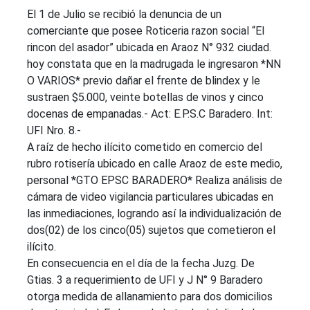
El 1 de Julio se recibió la denuncia de un
comerciante que posee Roticeria razon social “El
rincon del asador” ubicada en Araoz N° 932 ciudad.
hoy constata que en la madrugada le ingresaron *NN
O VARIOS* previo dañar el frente de blindex y le
sustraen $5.000, veinte botellas de vinos y cinco
docenas de empanadas.- Act: E.P.S.C Baradero. Int:
UFI Nro. 8.-
A raíz de hecho ilícito cometido en comercio del
rubro rotisería ubicado en calle Araoz de este medio,
personal *GTO EPSC BARADERO* Realiza análisis de
cámara de video vigilancia particulares ubicadas en
las inmediaciones, logrando así la individualización de
dos(02) de los cinco(05) sujetos que cometieron el
ilícito.
En consecuencia en el día de la fecha Juzg. De
Gtias. 3 a requerimiento de UFI y J N° 9 Baradero
otorga medida de allanamiento para dos domicilios