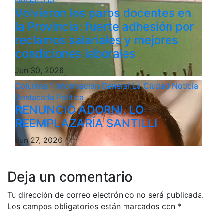
Destacada
Volvieron los paros docentes en
la Provincia: fuerte adhesión por
reclamos salariales y mejores
condiciones laborales
Jun 30, 2026
Columna 1
Información General
La Ciudad
Noticia
Destacada
Politica
RENUNCIÓ ADORNI, LO
REEMPLAZARÍA SANTILLI
Jun 27, 2026
Deja un comentario
Tu dirección de correo electrónico no será publicada.
Los campos obligatorios están marcados con
*