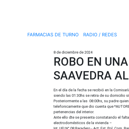
FARMACIAS DE TURNO
RADIO / REDES
8 de diciembre de 2024
ROBO EN UNA
SAAVEDRA AL
En el día de la fecha se recibió en la Comis
siendo las 01:30hs se retira de su domicilio 
Posteriormente a las 08:00hs, su padre quien
telefonicamente que dio cuenta que *AUTORES
pertenencias del interior.
Ante ello dte se presenta constatando el fal
electrodomésticos de la vivienda –
Int. UFI N° 08 Baradero.- Act: Est. Pol. Com. Ba