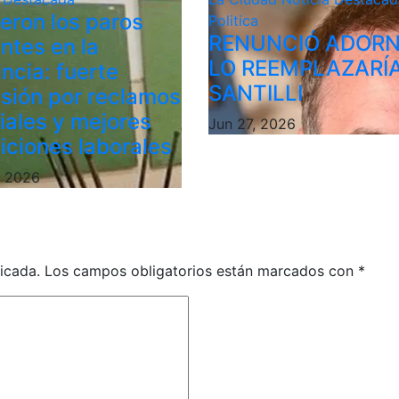
ieron los paros
Politica
RENUNCIÓ ADORN
ntes en la
LO REEMPLAZARÍ
ncia: fuerte
SANTILLI
sión por reclamos
riales y mejores
Jun 27, 2026
iciones laborales
, 2026
icada.
Los campos obligatorios están marcados con
*