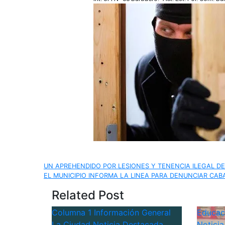
Navegación
UN APREHENDIDO POR LESIONES Y TENENCIA ILEGAL DE
EL MUNICIPIO INFORMA LA LINEA PARA DENUNCIAR CAB
de
Related Post
entradas
Columna 1
Información General
Educa
La Ciudad
Noticia Destacada
Notici