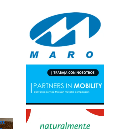
ral
a