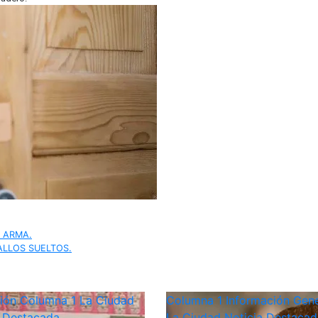
 ARMA.
ALLOS SUELTOS.
ción
Columna 1
La Ciudad
Columna 1
Información Gene
a Destacada
La Ciudad
Noticia Destacad