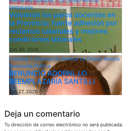
Educación
Columna 1
La Ciudad
Noticia
Destacada
Volvieron los paros docentes en
la Provincia: fuerte adhesión por
reclamos salariales y mejores
condiciones laborales
Jun 30, 2026
Columna 1
Información General
La Ciudad
Noticia
Destacada
Politica
RENUNCIÓ ADORNI, LO
REEMPLAZARÍA SANTILLI
Jun 27, 2026
Deja un comentario
Tu dirección de correo electrónico no será publicada.