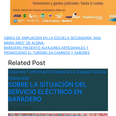
Navegación
OBRAS DE AMPLIACION EN LA ESCUELA SECUNDARIA “ANA
MARIA ARES” DE ALSINA.
de
BARADERO PRESENTÓ ALFAJORES ARTESANALES Y
PROMOCIONÓ EL TURISMO EN CAMINOS Y SABORES
entradas
Related Post
Columna 1
Información General
La Ciudad
Noticia
Destacada
SOBRE LA SITUACIÓN DEL
SERVICIO ELÉCTRICO EN
BARADERO
Jul 24, 2026