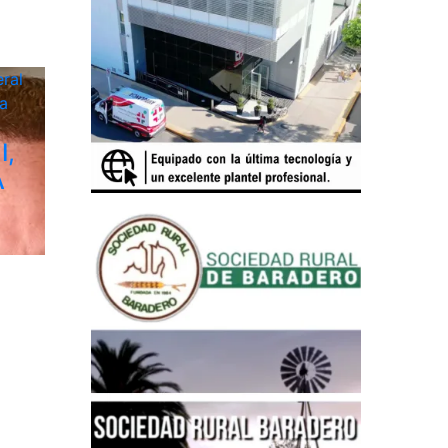
ral
a
I,
A