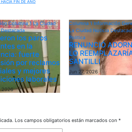
 HACIA FIN DE AÑO
ción
Columna 1
La Ciudad
Columna 1
Información Gene
a Destacada
La Ciudad
Noticia Destacad
ieron los paros
Politica
RENUNCIÓ ADORN
ntes en la
LO REEMPLAZARÍ
ncia: fuerte
SANTILLI
sión por reclamos
riales y mejores
Jun 27, 2026
iciones laborales
, 2026
icada.
Los campos obligatorios están marcados con
*