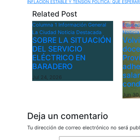
INFLACIÓN ESTABLE Y TENSIÓN POLÍTICA: QUÉ ESPERAR
de
Related Post
entradas
Columna 1
Información General
Educa
La Ciudad
Noticia Destacada
Notici
SOBRE LA SITUACIÓN
Volv
DEL SERVICIO
doce
ELÉCTRICO EN
Provi
BARADERO
adhe
sala
Jul 24, 2026
cond
Jun 30
Deja un comentario
Tu dirección de correo electrónico no será publ