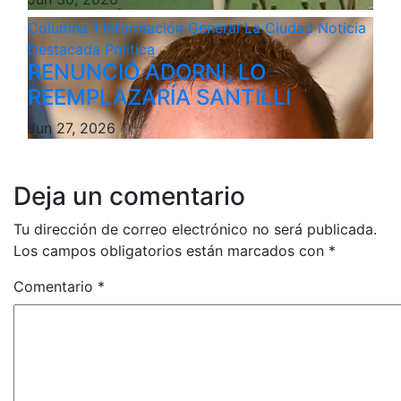
Columna 1
Información General
La Ciudad
Noticia
Destacada
Politica
RENUNCIÓ ADORNI, LO
REEMPLAZARÍA SANTILLI
Jun 27, 2026
Deja un comentario
Tu dirección de correo electrónico no será publicada.
Los campos obligatorios están marcados con
*
Comentario
*