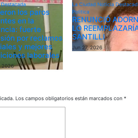
a Destacada
La Ciudad
Noticia Destacad
ieron los paros
Politica
RENUNCIÓ ADORN
ntes en la
LO REEMPLAZARÍ
ncia: fuerte
SANTILLI
sión por reclamos
riales y mejores
Jun 27, 2026
iciones laborales
, 2026
icada.
Los campos obligatorios están marcados con
*