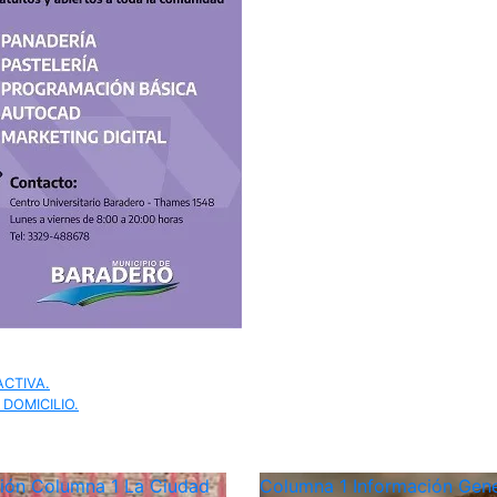
CTIVA.
DOMICILIO.
ción
Columna 1
La Ciudad
Columna 1
Información Gene