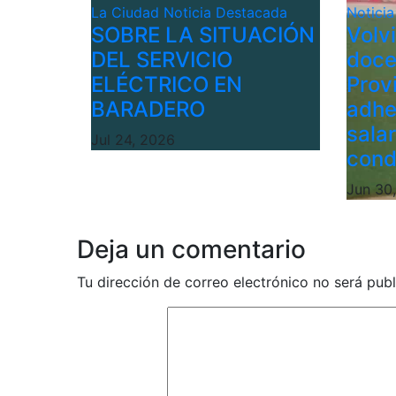
La Ciudad
Noticia Destacada
Notici
SOBRE LA SITUACIÓN
Volv
DEL SERVICIO
doce
ELÉCTRICO EN
Provi
BARADERO
adhe
sala
Jul 24, 2026
cond
Jun 30
Deja un comentario
Tu dirección de correo electrónico no será publ