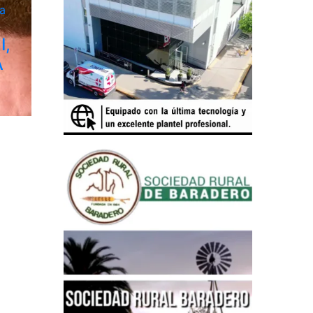
a
I,
A