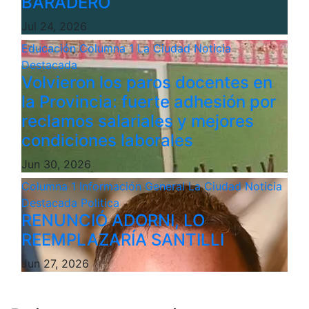
BARADERO
Jul 24, 2026
Educación
Columna 1
La Ciudad
Noticia
Destacada
Volvieron los paros docentes en
la Provincia: fuerte adhesión por
reclamos salariales y mejores
condiciones laborales
Jun 30, 2026
Columna 1
Información General
La Ciudad
Noticia
Destacada
Politica
RENUNCIÓ ADORNI, LO
REEMPLAZARÍA SANTILLI
Jun 27, 2026