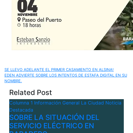
Navegación
SE LLEVO ADELANTE EL PRIMER CASAMIENTO EN ALSINA!
EDEN ADVIERTE SOBRE LOS INTENTOS DE ESTAFA DIGITAL EN SU
de
NOMBRE.
Related Post
entradas
Columna 1
Información General
La Ciudad
Noticia
Destacada
SOBRE LA SITUACIÓN DEL
SERVICIO ELÉCTRICO EN