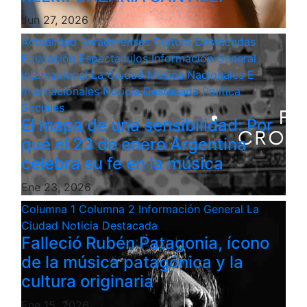
Jun 27, 2026
Actualidad
Baraderenses
Cultura
Destacadas
Educación
Espectaculos
Información General
Internacional
La Ciudad
Música
Nacionales E
Internacionales
Noticia Destacada
Politica
Sociales
El mapa de una sensibilidad: Por
qué el 23 de enero Argentina
celebra su fe en la música
Ene 23, 2026
Columna 1
Columna 2
Información General
La
Ciudad
Noticia Destacada
Falleció Rubén Patagonia, ícono
de la música patagónica y la
cultura originaria
Ene 15, 2026