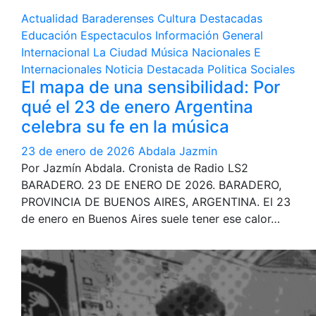
Actualidad
Baraderenses
Cultura
Destacadas
Educación
Espectaculos
Información General
Internacional
La Ciudad
Música
Nacionales E
Internacionales
Noticia Destacada
Politica
Sociales
El mapa de una sensibilidad: Por
qué el 23 de enero Argentina
celebra su fe en la música
23 de enero de 2026
Abdala Jazmin
Por Jazmín Abdala. Cronista de Radio LS2
BARADERO. 23 DE ENERO DE 2026. BARADERO,
PROVINCIA DE BUENOS AIRES, ARGENTINA. El 23
de enero en Buenos Aires suele tener ese calor…