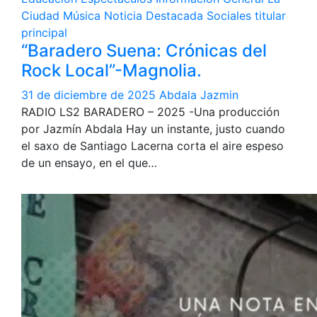
Ciudad
Música
Noticia Destacada
Sociales
titular
principal
“Baradero Suena: Crónicas del
Rock Local”-Magnolia.
31 de diciembre de 2025
Abdala Jazmin
RADIO LS2 BARADERO – 2025 -Una producción
por Jazmín Abdala Hay un instante, justo cuando
el saxo de Santiago Lacerna corta el aire espeso
de un ensayo, en el que…