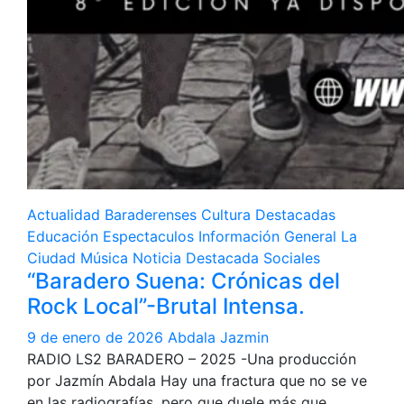
Actualidad
Baraderenses
Cultura
Destacadas
Educación
Espectaculos
Información General
La
Ciudad
Música
Noticia Destacada
Sociales
“Baradero Suena: Crónicas del
Rock Local”-Brutal Intensa.
9 de enero de 2026
Abdala Jazmin
RADIO LS2 BARADERO – 2025 -Una producción
por Jazmín Abdala Hay una fractura que no se ve
en las radiografías, pero que duele más que