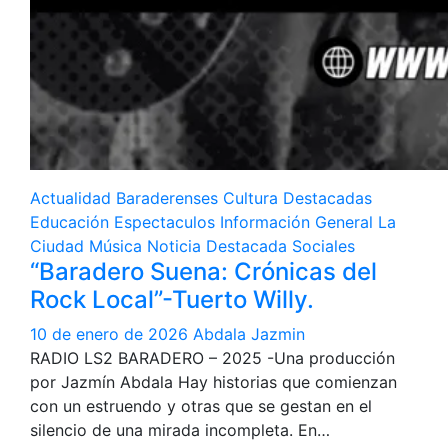
Actualidad
Baraderenses
Cultura
Destacadas
Educación
Espectaculos
Información General
La
Ciudad
Música
Noticia Destacada
Sociales
“Baradero Suena: Crónicas del
Rock Local”-Tuerto Willy.
10 de enero de 2026
Abdala Jazmin
RADIO LS2 BARADERO – 2025 -Una producción
por Jazmín Abdala Hay historias que comienzan
con un estruendo y otras que se gestan en el
silencio de una mirada incompleta. En…