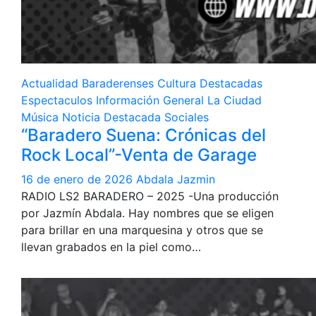
Actualidad
Baraderenses
Cultura
Destacadas
Espectaculos
Información General
La Ciudad
Música
Noticia Destacada
Sociales
“Baradero Suena: Crónicas del
Rock Local”-Venta de Garage
16 de enero de 2026
Abdala Jazmin
RADIO LS2 BARADERO – 2025 -Una producción
por Jazmín Abdala. Hay nombres que se eligen
para brillar en una marquesina y otros que se
llevan grabados en la piel como…