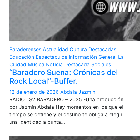
Baraderenses
Actualidad
Cultura
Destacadas
Educación
Espectaculos
Información General
La
Ciudad
Música
Noticia Destacada
Sociales
“Baradero Suena: Crónicas del
Rock Local”-Buffer.
12 de enero de 2026
Abdala Jazmin
RADIO LS2 BARADERO – 2025 -Una producción
por Jazmín Abdala Hay momentos en los que el
tiempo se detiene y el destino te obliga a elegir
una identidad a punta…