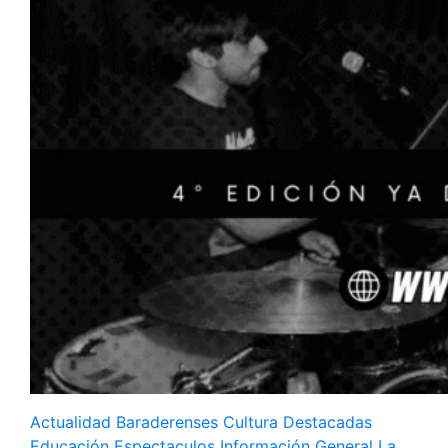
Actualidad
Baraderenses
Cultura
Destacadas
Educación
Espectaculos
Información General
La