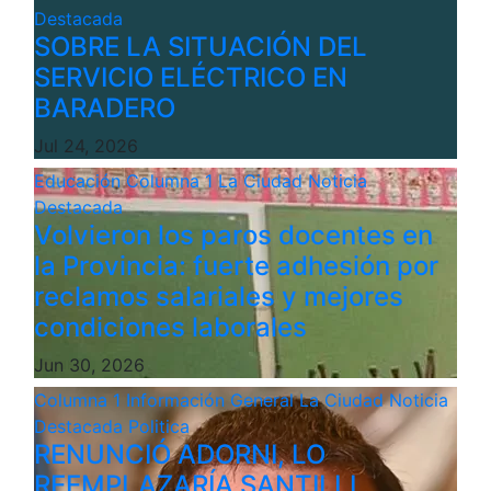
Destacada
SOBRE LA SITUACIÓN DEL
SERVICIO ELÉCTRICO EN
BARADERO
Jul 24, 2026
Educación
Columna 1
La Ciudad
Noticia
Destacada
Volvieron los paros docentes en
la Provincia: fuerte adhesión por
reclamos salariales y mejores
condiciones laborales
Jun 30, 2026
Columna 1
Información General
La Ciudad
Noticia
Destacada
Politica
RENUNCIÓ ADORNI, LO
REEMPLAZARÍA SANTILLI