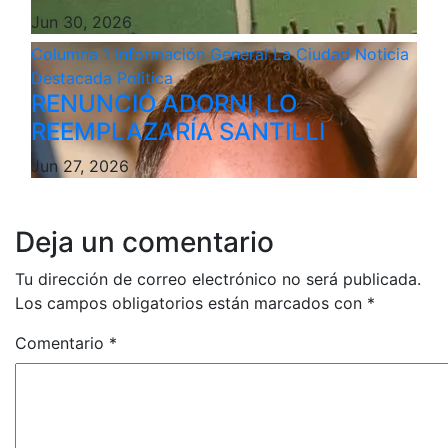
Jun 30, 2026
Columna 1
Información General
La Ciudad
Noticia
Destacada
Politica
RENUNCIÓ ADORNI, LO
REEMPLAZARÍA SANTILLI
Jun 27, 2026
Deja un comentario
Tu dirección de correo electrónico no será publicada.
Los campos obligatorios están marcados con
*
Comentario
*