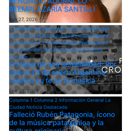
RENUNCIÓ ADORNI, LO
REEMPLAZARÍA SANTILLI
Jun 27, 2026
Actualidad
Baraderenses
Cultura
Destacadas
Educación
Espectaculos
Información General
Internacional
La Ciudad
Música
Nacionales E
Internacionales
Noticia Destacada
Politica
Sociales
El mapa de una sensibilidad: Por
qué el 23 de enero Argentina
celebra su fe en la música
Ene 23, 2026
Columna 1
Columna 2
Información General
La
Ciudad
Noticia Destacada
Falleció Rubén Patagonia, ícono
de la música patagónica y la
cultura originaria