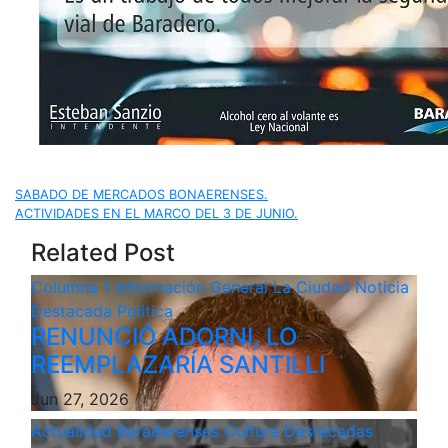
Navegación
SABADO DE MERCADOS BONAERENSES.
ACTIVIDADES EN EL MARCO DEL 3 DE JUNIO.
de
Related Post
entradas
Columna 1
Información General
La Ciudad
Noticia
Destacada
Politica
RENUNCIÓ ADORNI, LO
REEMPLAZARÍA SANTILLI
Jun 27, 2026
Actualidad
Baraderenses
Cultura
Destacadas