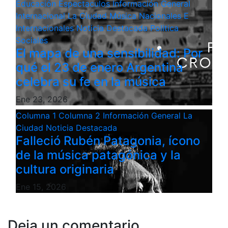
Educación
Espectaculos
Información General
Internacional
La Ciudad
Música
Nacionales E
Internacionales
Noticia Destacada
Politica
Sociales
El mapa de una sensibilidad: Por
qué el 23 de enero Argentina
celebra su fe en la música
Ene 23, 2026
Columna 1
Columna 2
Información General
La
Ciudad
Noticia Destacada
Falleció Rubén Patagonia, ícono
de la música patagónica y la
cultura originaria
Ene 15, 2026
Deja un comentario