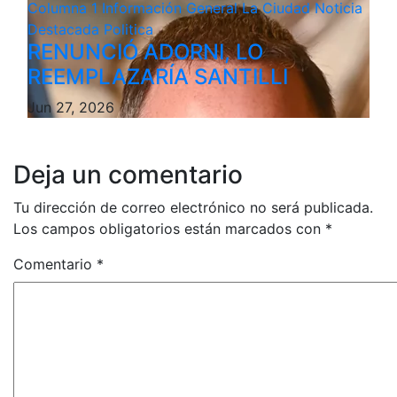
Columna 1
Información General
La Ciudad
Noticia
Destacada
Politica
RENUNCIÓ ADORNI, LO
REEMPLAZARÍA SANTILLI
Jun 27, 2026
Deja un comentario
Tu dirección de correo electrónico no será publicada.
Los campos obligatorios están marcados con
*
Comentario
*