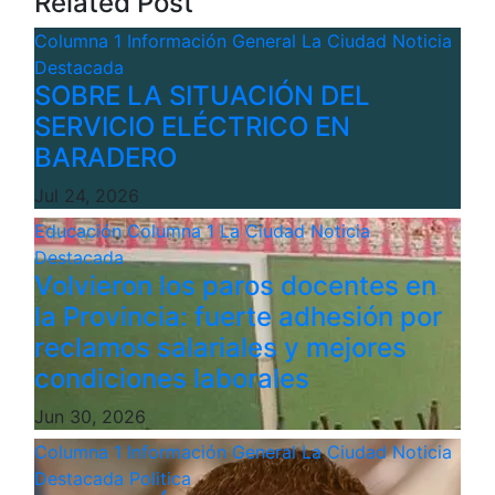
Related Post
Columna 1
Información General
La Ciudad
Noticia
Destacada
SOBRE LA SITUACIÓN DEL
SERVICIO ELÉCTRICO EN
BARADERO
Jul 24, 2026
Educación
Columna 1
La Ciudad
Noticia
Destacada
Volvieron los paros docentes en
la Provincia: fuerte adhesión por
reclamos salariales y mejores
condiciones laborales
Jun 30, 2026
Columna 1
Información General
La Ciudad
Noticia
Destacada
Politica