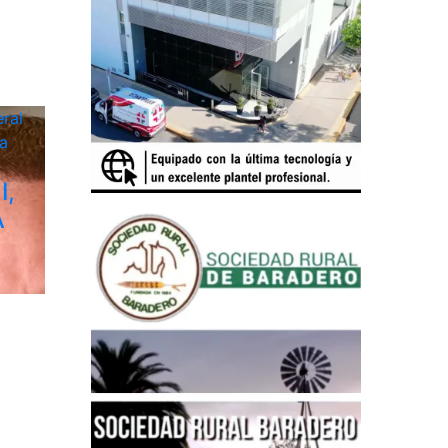
ral
a
I,
A