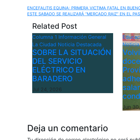
Navegación
ENCEFALITIS EQUINA: PRIMERA VICTIMA FATAL EN BUENO
ESTE SABADO SE REALIZARÁ “MERCADO RAIZ” EN EL PA
de
Related Post
entradas
Columna 1
Información General
Educa
La Ciudad
Noticia Destacada
Notici
SOBRE LA SITUACIÓN
Volv
DEL SERVICIO
doce
ELÉCTRICO EN
Provi
BARADERO
adhe
sala
Jul 24, 2026
cond
Jun 30
Deja un comentario
Tu dirección de correo electrónico no será publ