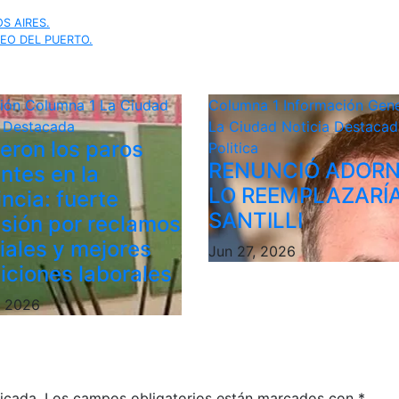
S AIRES.
SEO DEL PUERTO.
ción
Columna 1
La Ciudad
Columna 1
Información Gene
a Destacada
La Ciudad
Noticia Destacad
ieron los paros
Politica
RENUNCIÓ ADORN
ntes en la
LO REEMPLAZARÍ
ncia: fuerte
SANTILLI
sión por reclamos
riales y mejores
Jun 27, 2026
iciones laborales
, 2026
icada.
Los campos obligatorios están marcados con
*