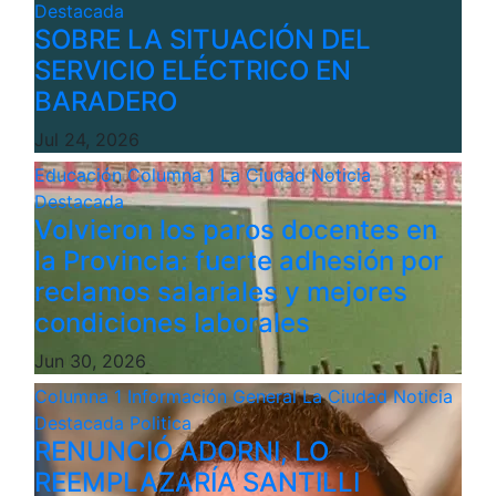
Destacada
SOBRE LA SITUACIÓN DEL
SERVICIO ELÉCTRICO EN
BARADERO
Jul 24, 2026
Educación
Columna 1
La Ciudad
Noticia
Destacada
Volvieron los paros docentes en
la Provincia: fuerte adhesión por
reclamos salariales y mejores
condiciones laborales
Jun 30, 2026
Columna 1
Información General
La Ciudad
Noticia
Destacada
Politica
RENUNCIÓ ADORNI, LO
REEMPLAZARÍA SANTILLI