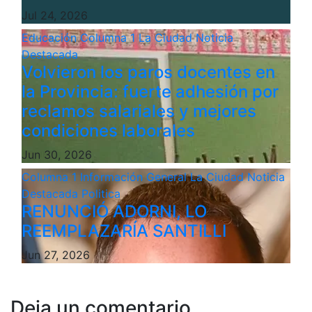
Jul 24, 2026
Educación
Columna 1
La Ciudad
Noticia
Destacada
Volvieron los paros docentes en
la Provincia: fuerte adhesión por
reclamos salariales y mejores
condiciones laborales
Jun 30, 2026
Columna 1
Información General
La Ciudad
Noticia
Destacada
Politica
RENUNCIÓ ADORNI, LO
REEMPLAZARÍA SANTILLI
Jun 27, 2026
Deja un comentario