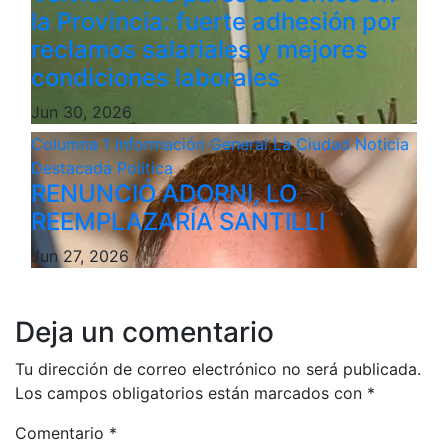
la Provincia: fuerte adhesión por
reclamos salariales y mejores
condiciones laborales
Jun 30, 2026
Columna 1
Información General
La Ciudad
Noticia
Destacada
Politica
RENUNCIÓ ADORNI, LO
REEMPLAZARÍA SANTILLI
Jun 27, 2026
Deja un comentario
Tu dirección de correo electrónico no será publicada.
Los campos obligatorios están marcados con
*
Comentario
*