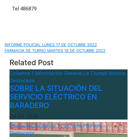
Tel 486879
Navegación
INFORME POLICIAL LUNES 17 DE OCTUBRE 2022
FARMACIA DE TURNO MARTES 18 DE OCTUBRE 2022
de
Related Post
entradas
Columna 1
Información General
La Ciudad
Noticia
Destacada
SOBRE LA SITUACIÓN DEL
SERVICIO ELÉCTRICO EN
BARADERO
Jul 24, 2026
Educación
Columna 1
La Ciudad
Noticia
Destacada