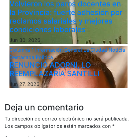
Volvieron los paros docentes en
la Provincia: fuerte adhesión por
reclamos salariales y mejores
condiciones laborales
Jun 30, 2026
Columna 1
Información General
La Ciudad
Noticia
Destacada
Politica
RENUNCIÓ ADORNI, LO
REEMPLAZARÍA SANTILLI
Jun 27, 2026
Deja un comentario
Tu dirección de correo electrónico no será publicada.
Los campos obligatorios están marcados con
*