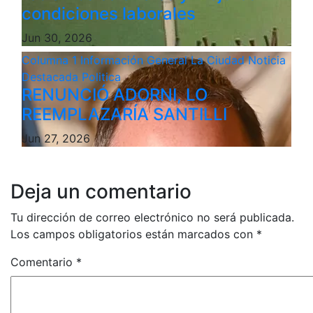
condiciones laborales
Jun 30, 2026
Columna 1
Información General
La Ciudad
Noticia
Destacada
Politica
RENUNCIÓ ADORNI, LO
REEMPLAZARÍA SANTILLI
Jun 27, 2026
Deja un comentario
Tu dirección de correo electrónico no será publicada.
Los campos obligatorios están marcados con
*
Comentario
*