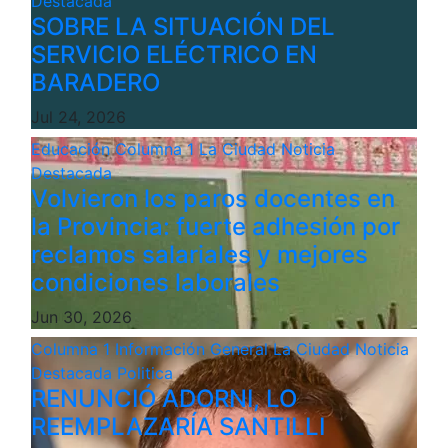
Destacada
SOBRE LA SITUACIÓN DEL
SERVICIO ELÉCTRICO EN
BARADERO
Jul 24, 2026
Educación
Columna 1
La Ciudad
Noticia
Destacada
Volvieron los paros docentes en
la Provincia: fuerte adhesión por
reclamos salariales y mejores
condiciones laborales
Jun 30, 2026
Columna 1
Información General
La Ciudad
Noticia
Destacada
Politica
RENUNCIÓ ADORNI, LO
REEMPLAZARÍA SANTILLI