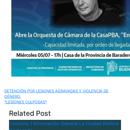
Navegación
DETENCIÓN POR LESIONES AGRAVADAS Y VIOLENCIA DE
GÉNERO.
de
*LESIONES CULPOSAS*
Related Post
entradas
Columna 1
Información General
La Ciudad
Noticia