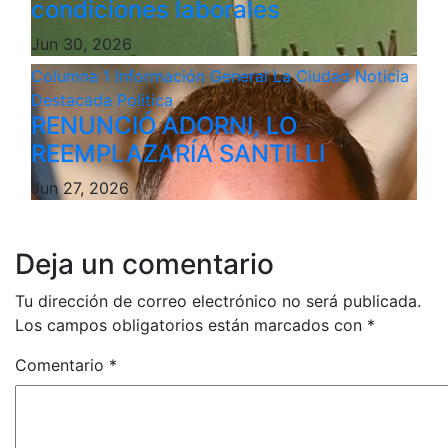
condiciones laborales
Jun 30, 2026
Columna 1
Información General
La Ciudad
Noticia
Destacada
Politica
RENUNCIÓ ADORNI, LO
REEMPLAZARÍA SANTILLI
Jun 27, 2026
Deja un comentario
Tu dirección de correo electrónico no será publicada.
Los campos obligatorios están marcados con
*
Comentario
*