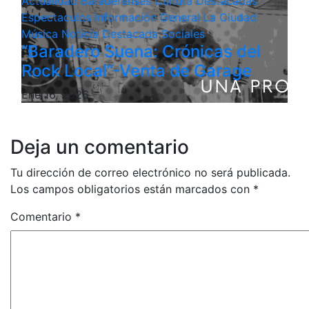
Actualidad
Baraderenses
Cultura
Destacadas
Espectaculos
Información General
La Ciudad
Música
Noticia Destacada
Sociales
“Baradero Suena: Crónicas del
Rock Local”-Venta de Garage
Ene 16, 2026
Deja un comentario
Tu dirección de correo electrónico no será publicada.
Los campos obligatorios están marcados con
*
Comentario
*