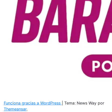
Funciona gracias a WordPress
|
Tema: News Way por
Themeansar
.