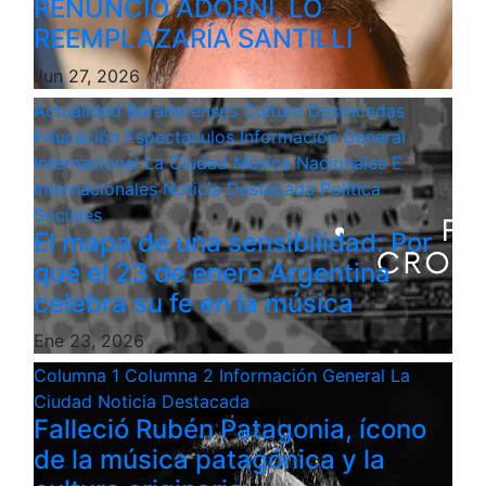
RENUNCIÓ ADORNI, LO
REEMPLAZARÍA SANTILLI
Jun 27, 2026
Actualidad
Baraderenses
Cultura
Destacadas
Educación
Espectaculos
Información General
Internacional
La Ciudad
Música
Nacionales E
Internacionales
Noticia Destacada
Politica
Sociales
El mapa de una sensibilidad: Por
qué el 23 de enero Argentina
celebra su fe en la música
Ene 23, 2026
Columna 1
Columna 2
Información General
La
Ciudad
Noticia Destacada
Falleció Rubén Patagonia, ícono
de la música patagónica y la