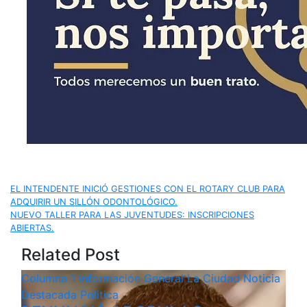
Navegación
EL INTENDENTE INICIÓ GESTIONES CON EL ROTARY CLUB PARA
ADQUIRIR UN SILLÓN ODONTOLÓGICO.
de
NUEVO TALLER PARA LAS JUVENTUDES: INSCRIPCIONES
ABIERTAS.
entradas
Related Post
Columna 1
Información General
La Ciudad
Noticia
Destacada
Politica