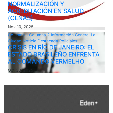
NORMALIZACIÓN Y
ACREDITACIÓN EN SALUD
(CENAS)
Nov 10, 2025
Columna 1
Columna 2
Información General
La
Ciudad
Noticia Destacada
Policiales
CRISIS EN RÍO DE JANEIRO: EL
ESTADO BRASILEÑO ENFRENTA
AL COMANDO VERMELHO
Oct 30, 2025