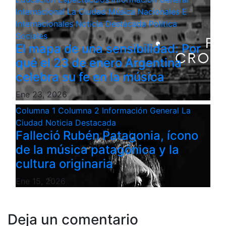
Internacional
La Ciudad
Música
Nacionales E
Internacionales
Noticia Destacada
Politica
Sociales
El mapa de una sensibilidad: Por
qué el 23 de enero Argentina
celebra su fe en la música
Ene 23, 2026
Columna 1
Columna 2
Información General
La
Ciudad
Noticia Destacada
Falleció Rubén Patagonia, ícono
de la música patagónica y la
cultura originaria
Ene 15, 2026
Deja un comentario