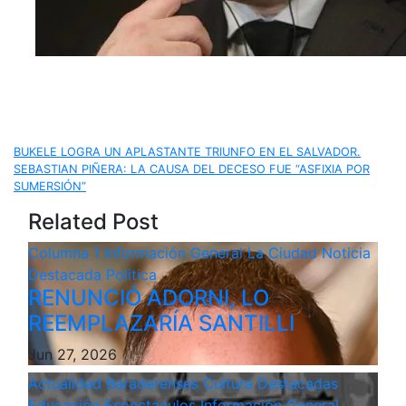
Navegación
BUKELE LOGRA UN APLASTANTE TRIUNFO EN EL SALVADOR.
SEBASTIAN PIÑERA: LA CAUSA DEL DECESO FUE “ASFIXIA POR
de
SUMERSIÓN”
Related Post
entradas
Columna 1
Información General
La Ciudad
Noticia
Destacada
Politica
RENUNCIÓ ADORNI, LO
REEMPLAZARÍA SANTILLI
Jun 27, 2026
Actualidad
Baraderenses
Cultura
Destacadas
Educación
Espectaculos
Información General