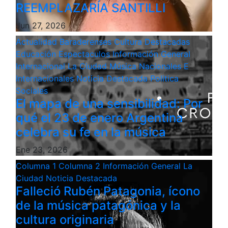
REEMPLAZARÍA SANTILLI
Jun 27, 2026
Actualidad
Baraderenses
Cultura
Destacadas
Educación
Espectaculos
Información General
Internacional
La Ciudad
Música
Nacionales E
Internacionales
Noticia Destacada
Politica
Sociales
El mapa de una sensibilidad: Por
qué el 23 de enero Argentina
celebra su fe en la música
Ene 23, 2026
Columna 1
Columna 2
Información General
La
Ciudad
Noticia Destacada
Falleció Rubén Patagonia, ícono
de la música patagónica y la
cultura originaria