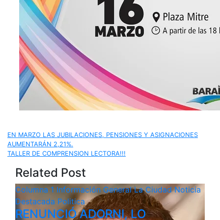
Navegación
EN MARZO LAS JUBILACIONES, PENSIONES Y ASIGNACIONES
AUMENTARÁN 2,21%.
de
TALLER DE COMPRENSION LECTORA!!!
Related Post
entradas
Columna 1
Información General
La Ciudad
Noticia
Destacada
Politica
RENUNCIÓ ADORNI, LO