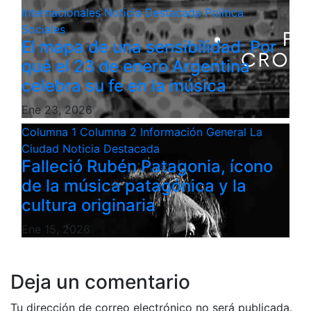
Internacionales
Noticia Destacada
Politica
Sociales
El mapa de una sensibilidad: Por
qué el 23 de enero Argentina
celebra su fe en la música
Ene 23, 2026
Columna 1
Columna 2
Información General
La
Ciudad
Noticia Destacada
Falleció Rubén Patagonia, ícono
de la música patagónica y la
cultura originaria
Ene 15, 2026
Deja un comentario
Tu dirección de correo electrónico no será publicada.