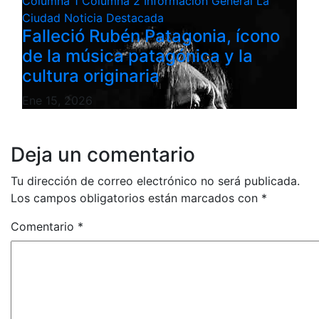
Columna 1
Columna 2
Información General
La
Ciudad
Noticia Destacada
Falleció Rubén Patagonia, ícono
de la música patagónica y la
cultura originaria
Ene 15, 2026
Deja un comentario
Tu dirección de correo electrónico no será publicada.
Los campos obligatorios están marcados con
*
Comentario
*