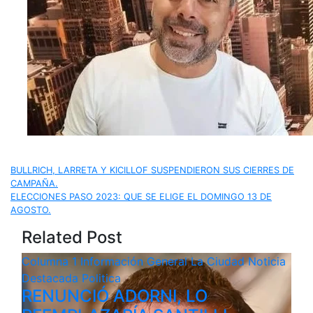
Navegación
BULLRICH, LARRETA Y KICILLOF SUSPENDIERON SUS CIERRES DE
CAMPAÑA.
de
ELECCIONES PASO 2023: QUE SE ELIGE EL DOMINGO 13 DE
AGOSTO.
entradas
Related Post
Columna 1
Información General
La Ciudad
Noticia
Destacada
Politica
RENUNCIÓ ADORNI, LO