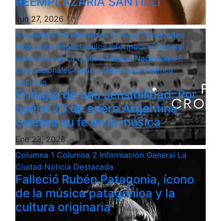
REEMPLAZARÍA SANTILLI
Jun 27, 2026
Actualidad
Baraderenses
Cultura
Destacadas
Educación
Espectaculos
Información General
Internacional
La Ciudad
Música
Nacionales E
Internacionales
Noticia Destacada
Politica
Sociales
El mapa de una sensibilidad: Por
qué el 23 de enero Argentina
celebra su fe en la música
Ene 23, 2026
Columna 1
Columna 2
Información General
La
Ciudad
Noticia Destacada
Falleció Rubén Patagonia, ícono
de la música patagónica y la
cultura originaria