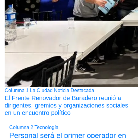
Columna 1
La Ciudad
Noticia Destacada
El Frente Renovador de Baradero reunió a
dirigentes, gremios y organizaciones sociales
en un encuentro político
Columna 2
Tecnología
Personal será el primer operador en