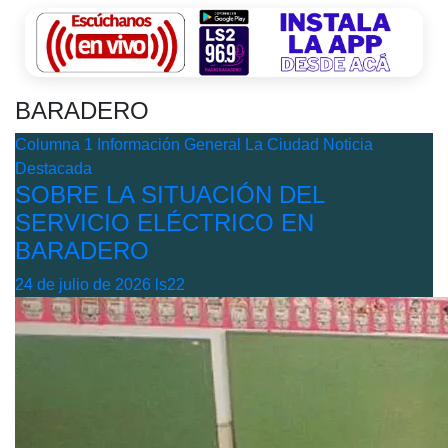
BARADERO
Columna 1
Información General
La Ciudad
Noticia
Destacada
SOBRE LA SITUACIÓN DEL
SERVICIO ELÉCTRICO EN
BARADERO
24 de julio de 2026
ls22