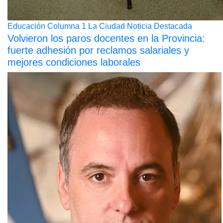
Educación
Columna 1
La Ciudad
Noticia Destacada
Volvieron los paros docentes en la Provincia:
fuerte adhesión por reclamos salariales y
mejores condiciones laborales